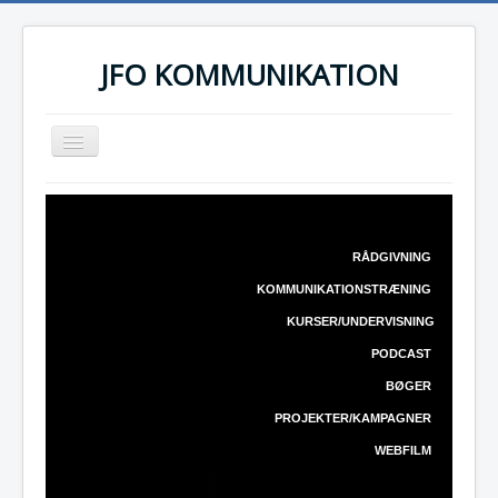
JFO KOMMUNIKATION
Toggle
Navigation
FORSIDE
SAMARBEJDSPARTNERE
RÅDGIVNING
REFERENCER
KOMMUNIKATIONSTRÆNING
HÆDERSPRISER
KURSER/UNDERVISNING
KUNDER
PODCAST
CV
BØGER
PROJEKTER/KAMPAGNER
WEBSHOP(bogsalg)
WEBFILM