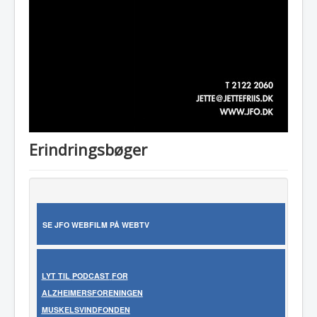
Erindringsbøger
SE JFO WEBFILM PÅ WEBTV
LYT TIL
PODCAST
FOR
ALZHEIMERSFORENINGEN
MUSKELSVINDFONDEN